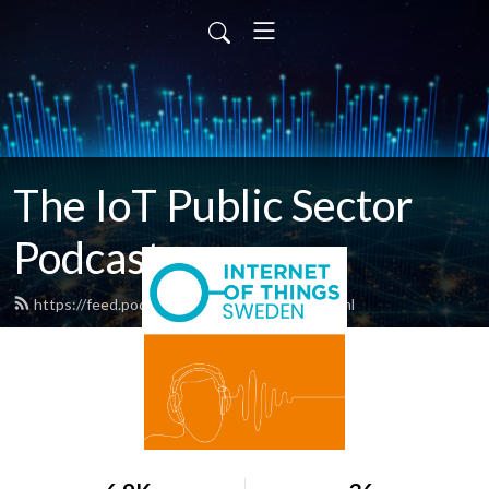
The IoT Public Sector
Podcast
https://feed.podbean.com/iotsweden/feed.xml