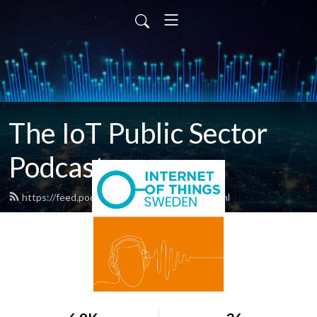
The IoT Public Sector
Podcast
https://feed.podbean.com/iotsweden/feed.xml