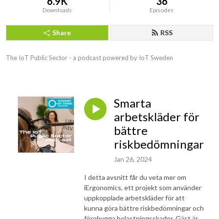
6.9K
36
Downloads
Episodes
Share
RSS
The IoT Public Sector - a podcast powered by IoT Sweden
Smarta
arbetskläder för
bättre
riskbedömningar
Jan 26, 2024
I detta avsnitt får du veta mer om
iErgonomics, ett projekt som använder
uppkopplade arbetskläder för att
kunna göra bättre riskbedömningar och
förebygga belastningsskador. Gäst är